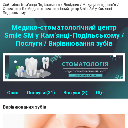
Сайт міста Кам'янця-Подільського
Довідник
Медицина, здоров'я
Стоматології
Медико-стоматологічний центр Smile SM у Кам’янці-
Подільському
Медико-стоматологічний центр
Smile SM у Кам’янці-Подільському /
Послуги / Вирівнювання зубів
Опис
Послуги (31)
Відгуки (3)
Ще
Вирівнювання зубів