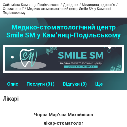
Сайт міста Кам'янця-Подільського
Довідник
Медицина, здоров'я
Стоматології
Медико-стоматологічний центр Smile SM у Кам’янці-
Подільському
Медико-стоматологічний центр
Smile SM у Кам’янці-Подільському
Опис
Послуги (31)
Відгуки (3)
Ще
Лікарі
Чорна Мар'яна Михайлівна
лікар-стоматолог